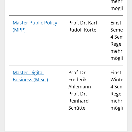
mehr Sem
möglich
Master Public Policy
Prof. Dr. Karl-
Einstieg 
(MPP)
Rudolf Korte
Semester
4 Semest
Regelstud
mehr Sem
möglich
Master Digital
Prof. Dr.
Einstieg 
Business (M.Sc.)
Frederik
Winterse
Ahlemann
4 Semest
Prof. Dr.
Regelstud
Reinhard
mehr Sem
Schütte
möglich