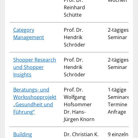
Reinhard
Schütte
Category
Prof. Dr.
2-tägiges
Management
Hendrik
Seminar
Schröder
Shopper Research
Prof. Dr.
2-tägiges
und Shopper
Hendrik
Seminar
Insights
Schröder
Beratungs- und
Prof. Dr.
1-tägige
Worksshopprojekt
Wolfgang
Seminare
„Gesundheit und
Hofsommer
Termine auf
Führung“
Dr. Hans-
Anfrage
Jürgen Knorn
Building
Dr. Christian K.
9 einzeln