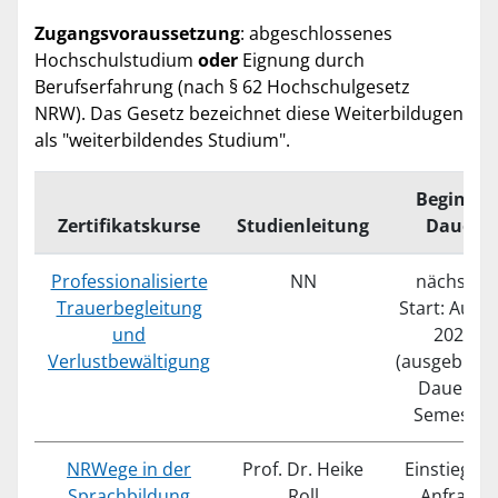
Zugangsvoraussetzung
: abgeschlossenes
Hochschulstudium
oder
Eignung durch
Berufserfahrung (nach § 62 Hochschulgesetz
NRW). Das Gesetz bezeichnet diese Weiterbildugen
als "weiterbildendes Studium".
Beginn /
Zertifikatskurse
Studienleitung
Dauer
Professionalisierte
NN
nächster
Trauerbegleitung
Start: Augu
und
2023
Verlustbewältigung
(ausgebucht
Dauer: 2
Semester
NRWege in der
Prof. Dr. Heike
Einstieg au
Sprachbildung
Roll
Anfrage