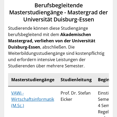
Berufsbegleitende
Masterstudiengänge - Mastergrad der
Universität Duisburg-Essen
Studierende können diese Studiengänge
berufsbegleitend mit dem
Akademischen
Mastergrad, verliehen von der Universität
Duisburg-Essen
, abschließen. Die
Weiterbildungsstudiengänge sind kostenpflichtig
und erfordern intensive Leistungen der
Studierenden über mehrere Semester.
Masterstudiengänge
Studienleitung
Beginn /
VAWi -
Prof. Dr. Stefan
Einstieg 
Wirtschaftsinformatik
Eicker
Semester
(M.Sc.)
4 Semest
Regelstud