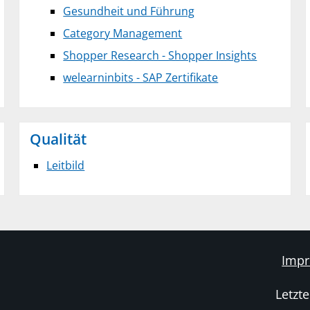
Gesundheit und Führung
Category Management
Shopper Research - Shopper Insights
welearninbits - SAP Zertifikate
Qualität
Leitbild
Imp
Letzt